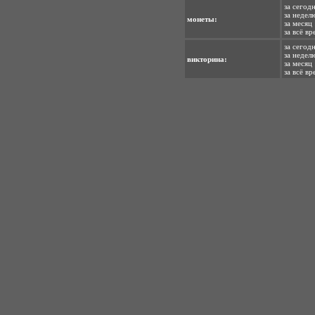
за сегодн
за недел
монеты:
за месяц 
за всё вр
за сегодн
за неделю
викторина:
за месяц 
за всё вр