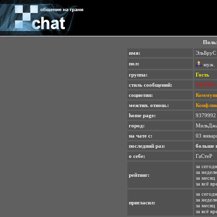
Польз
имя:
ЭльБруС
пол:
муж.
группа:
Гость
стиль сообщений:
VAIPER
cоциотип:
Коммуни
межтип. отнош.:
Конфли
home page:
9379992
город:
МильДж
на чате с:
03 январ
последний раз:
больше 
о себе:
ГаСтеР
за сегод
за недел
рейтинг:
за месяц 
за всё в
за сегодн
за неделю
пригласил:
за месяц 
за всё вр