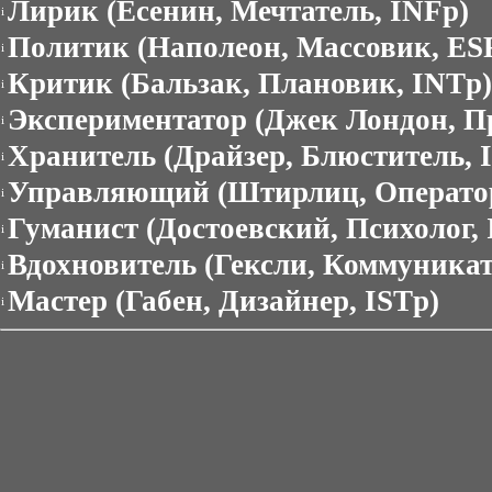
Лирик (Есенин, Мечтатель, INFp)
i
Политик (Наполеон, Массовик, ES
i
Критик (Бальзак, Плановик, INTp)
i
Экспериментатор (Джек Лондон, П
i
Хранитель (Драйзер, Блюститель, I
i
Управляющий (Штирлиц, Оператор
i
Гуманист (Достоевский, Психолог, 
i
Вдохновитель (Гексли, Коммуникат
i
Мастер (Габен, Дизайнер, ISTp)
i