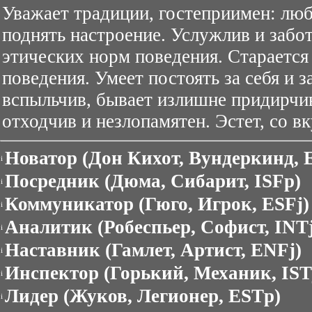
Уважает традиции, гостеприимен: люби
поднять настроение. Услужлив и забо
этических норм поведения. Стараетс
поведения. Умеет постоять за себя и 
вспыльчив, бывает излишне придирчив
отходчив и незлопамятен. Эстет, со вк
Новатор (Дон Кихот, Вундеркинд, 
i
Посредник (Дюма, Сибарит, ISFp)
i
Коммуникатор (Гюго, Игрок, ESFj)
i
Аналитик (Робеспьер, Софист, INTj
i
Наставник (Гамлет, Артист, ENFj)
i
Инспектор (Горький, Механик, IST
i
Лидер (Жуков, Легионер, ESTp)
i