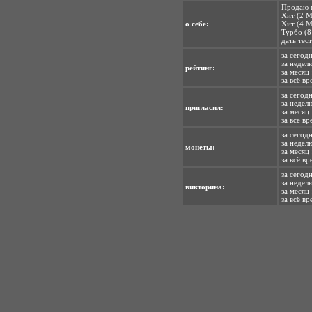
Продаю п
Хит (2 М
о себе:
Хит (4 М
Турбо (8
дать тес
за сегод
за недел
рейтинг:
за месяц 
за всё в
за сегодн
за неделю
пригласил:
за месяц 
за всё вр
за сегодн
за недел
монеты:
за месяц 
за всё вр
за сегодн
за неделю
викторина:
за месяц 
за всё вр