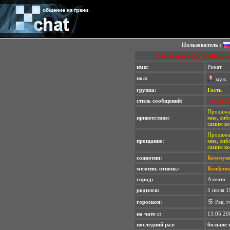
Пользователь :
Заблокировал(а) VooDoo, п
имя:
Ринат
пол:
муж.
группа:
Гость
стиль сообщений:
Татарин
Продажа 
приветствие:
мне, либ
самим во
Продажа 
прощание:
мне, либ
самим во
cоциотип:
Коммуни
межтип. отнош.:
Конфли
город:
Алмата
родился:
5 июля 1
♋
гороскоп:
Рак, г
на чате с:
13.05.20
последний раз:
больше 