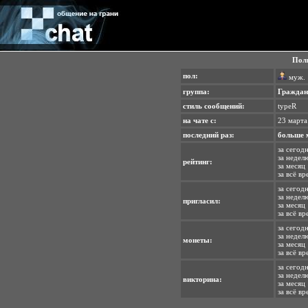
Поль
пол:
муж.
группа:
Граждан
стиль сообщений:
typeR
на чате с:
23 марта
последний раз:
больше 
за сегод
за недел
рейтинг:
за месяц 
за всё в
за сегодн
за неделю
пригласил:
за месяц 
за всё вр
за сегод
за недел
монеты:
за месяц 
за всё вр
за сегодн
за неделю
викторина:
за месяц 
за всё вр