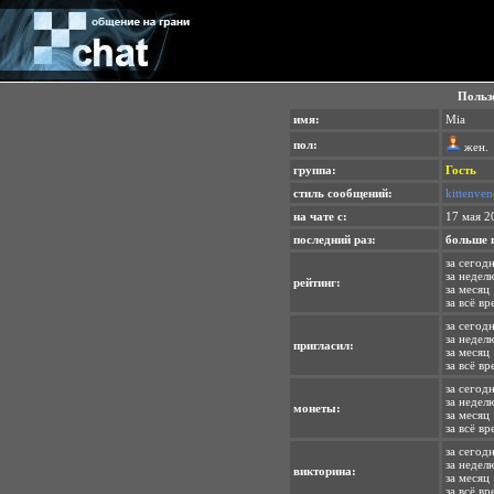
Польз
имя:
Mia
пол:
жен.
группа:
Гость
стиль сообщений:
kittenven
на чате с:
17 мая 2
последний раз:
больше 
за сегод
за недел
рейтинг:
за месяц 
за всё вр
за сегодн
за неделю
пригласил:
за месяц 
за всё вр
за сегодн
за недел
монеты:
за месяц 
за всё вр
за сегодн
за неделю
викторина:
за месяц 
за всё вр