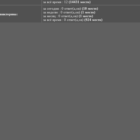
за всё время : 12
(14431 место)
за сегодня : 0 ответ(а,ов)
(10 место)
за неделю : 0 ответ(а,ов)
(1 место)
викторина:
за месяц : 0 ответ(а,ов)
(1 место)
за всё время : 0 ответ(а,ов)
(924 место)