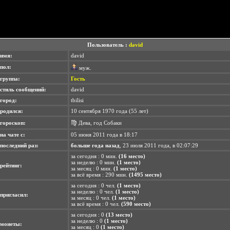
Пользователь :
david
имя:
david
пол:
муж.
группа:
Гость
стиль сообщений:
david
город:
tbilisi
родился:
10 сентября 1970 года (55 лет)
♍
гороскоп:
Дева, год Собаки
на чате с:
05 июня 2011 года в 18:17
последний раз:
больше года назад
, 23 июля 2011 года, в 02:07:29
за сегодня : 0 мин.
(16 место)
за неделю : 0 мин.
(1 место)
рейтинг:
за месяц : 0 мин.
(1 место)
за всё время : 290 мин.
(1495 место)
за сегодня : 0 чел.
(1 место)
за неделю : 0 чел.
(1 место)
пригласил:
за месяц : 0 чел.
(1 место)
за всё время : 0 чел.
(590 место)
за сегодня : 0
(13 место)
за неделю : 0
(1 место)
монеты:
за месяц : 0
(1 место)