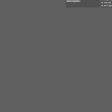
викторина:
за месяц 
за всё вр