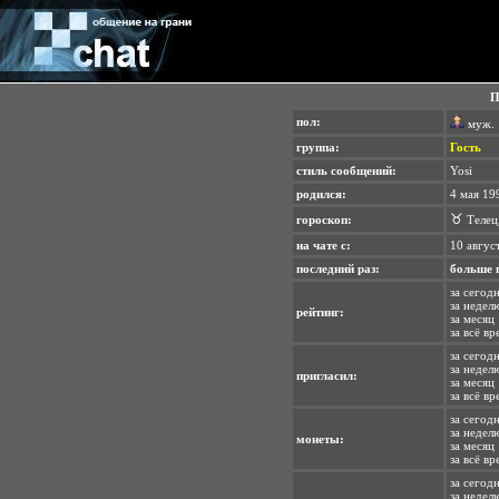
П
пол:
муж.
группа:
Гость
стиль сообщений:
Yosi
родился:
4 мая 19
♉
гороскоп:
Телец
на чате с:
10 авгус
последний раз:
больше 
за сегод
за недел
рейтинг:
за месяц 
за всё вр
за сегодн
за неделю
пригласил:
за месяц 
за всё вр
за сегодн
за недел
монеты:
за месяц 
за всё вр
за сегодн
за неделю