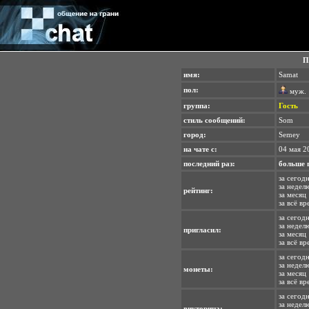
П
имя:
Samat
пол:
муж.
группа:
Гость
стиль сообщений:
Som
город:
Semey
на чате с:
04 мая 2
последний раз:
больше 
за сегод
за недел
рейтинг:
за месяц 
за всё вр
за сегодн
за неделю
пригласил:
за месяц 
за всё вр
за сегодн
за недел
монеты:
за месяц 
за всё вр
за сегодн
за неделю
викторина: