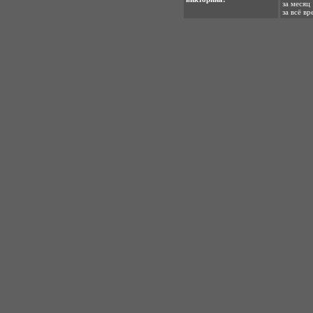
за месяц 
за всё вр