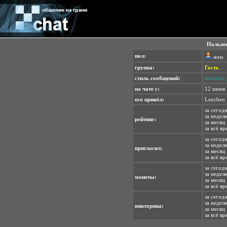
Пользов
пол:
жен.
группа:
Гость
стиль сообщений:
Invisibl
на чате с:
12 июня 
его привёл:
Lenchen
за сегод
за недел
рейтинг:
за месяц 
за всё вр
за сегодн
за неделю
пригласил:
за месяц 
за всё вр
за сегодн
за недел
монеты:
за месяц 
за всё вр
за сегодн
за неделю
викторина:
за месяц 
за всё вр