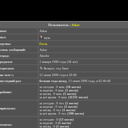
Пользователь :
Askar
имя:
Askar
пол:
муж.
группа:
Гость
стиль сообщений:
Askar
город:
Aktobe
родился:
2 января 1990 года (36 лет)
♑
гороскоп:
Козерог, год Змеи
на чате с:
12 июня 2006 года в 20:46
последний раз:
больше года назад
, 13 июня 2006 года, в 02:46:40
за сегодня : 0 мин.
(16 место)
за неделю : 0 мин.
(1 место)
рейтинг:
за месяц : 0 мин.
(1 место)
за всё время : 0 мин.
(11331 место)
за сегодня : 0 чел.
(1 место)
за неделю : 0 чел.
(1 место)
пригласил:
за месяц : 0 чел.
(1 место)
за всё время : 0 чел.
(590 место)
за сегодня : 0
(13 место)
за неделю : 0
(1 место)
монеты:
за месяц : 0
(1 место)