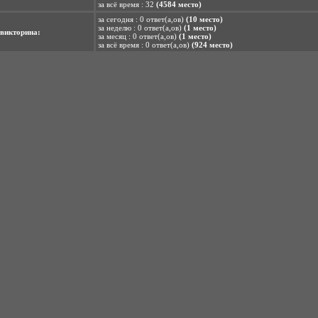
за всё время : 32
(4584 место)
за сегодня : 0 ответ(а,ов)
(10 место)
за неделю : 0 ответ(а,ов)
(1 место)
викторина:
за месяц : 0 ответ(а,ов)
(1 место)
за всё время : 0 ответ(а,ов)
(924 место)